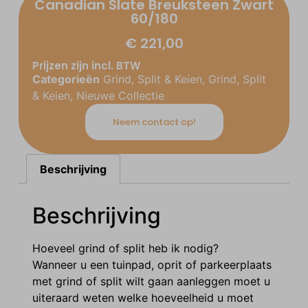
Canadian Slate Breuksteen Zwart
60/180
€
221,00
Prijzen zijn incl. BTW
Categorieën
Grind, Split & Keien
,
Grind, Split
& Keien
,
Nieuwe Collectie
Neem contact op!
Beschrijving
Beschrijving
Hoeveel grind of split heb ik nodig?
Wanneer u een tuinpad, oprit of parkeerplaats
met grind of split wilt gaan aanleggen moet u
uiteraard weten welke hoeveelheid u moet