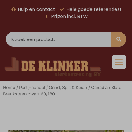
Hulp en contact
Hele goede referenties!
Prijzen incl. BTW
Home
/
Partij-handel
/
Grind, Split & Keien
/ Canadian Slate
Breuksteen zwart 60/180