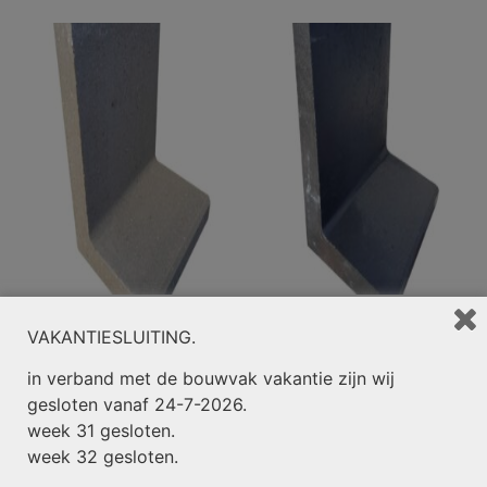
L-element 50x30x50cm
L-element 50x30x50cm
VAKANTIESLUITING.
Grijs
Zwart
in verband met de bouwvak vakantie zijn wij
€
21,50
€
23,50
gesloten vanaf 24-7-2026.
week 31 gesloten.
week 32 gesloten.