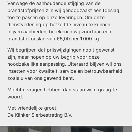
Vanwege de aanhoudende stijging van de
brandstofprijzen zijn wij genoodzaakt een toeslag
toe te passen op onze leveringen. Om onze
dienstverlening op hetzelfde niveau te kunnen
blijven aanbieden, berekenen wij voortaan een
brandstoftoeslag van €5,00 per 1.000 kg.
Wij begrijpen dat prijswijzigingen nooit gewenst
zijn, maar hopen op uw begrip voor deze
noodzakelijke aanpassing. Uiteraard blijven wij ons
inzetten voor kwaliteit, service en betrouwbaarheid
L-element 50x40x30cm
L-element 50x40x30cm
Zwart
Grijs
zoals u van ons gewend bent.
€
19,00
€
16,50
Mocht u vragen hebben, dan staan wij u graag te
woord.
Met vriendelijke groet,
De Klinker Sierbestrating B.V.