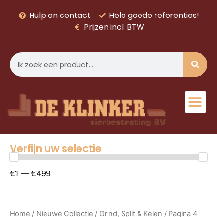
Hulp en contact
Hele goede referenties!
Prijzen incl. BTW
Verfijn uw selectie
€1 — €499
Home
/
Nieuwe Collectie
/
Grind, Split & Keien
/ Pagina 4