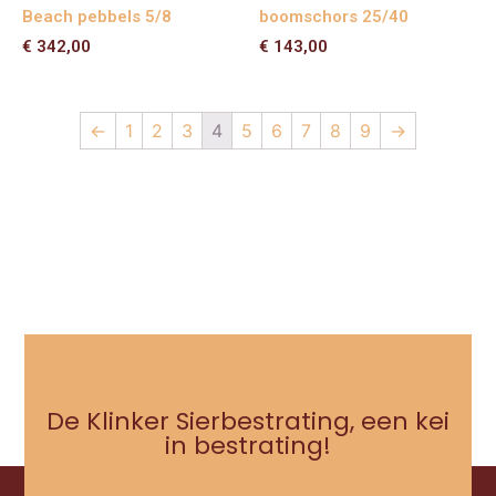
Beach pebbels 5/8
boomschors 25/40
€
342,00
€
143,00
←
1
2
3
4
5
6
7
8
9
→
De Klinker Sierbestrating, een kei
in bestrating!