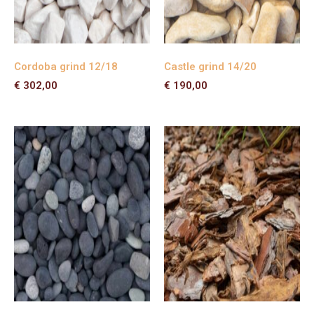
Cordoba grind 12/18
Castle grind 14/20
€
302,00
€
190,00