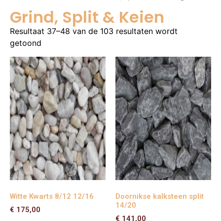
Grind, Split & Keien
Resultaat 37–48 van de 103 resultaten wordt
getoond
Witte Kwarts 8/12 12/16
Doornikse kalksteen split
14/20
€
175,00
€
141,00