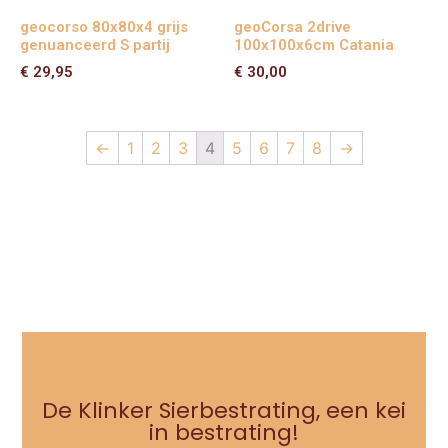
geocorso 80x80x4 grijs
geoCorsa 2drive
genuanceerd S partij
100x100x6cm Catania
€
29,95
€
30,00
←
1
2
3
4
5
6
7
8
→
De Klinker Sierbestrating, een kei
in bestrating!