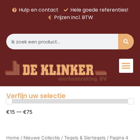
Hulp en contact
Hele goede referenties!
Prijzen incl. BTW
Verfijn uw selectie
€15 — €75
Home
/
Nieuwe Collectie
/
Tegels & Siertegels
/ Pagina 4